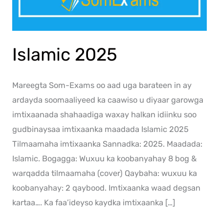
Islamic 2025
Mareegta Som-Exams oo aad uga barateen in ay
ardayda soomaaliyeed ka caawiso u diyaar garowga
imtixaanada shahaadiga waxay halkan idiinku soo
gudbinaysaa imtixaanka maadada Islamic 2025
Tilmaamaha imtixaanka Sannadka: 2025. Maadada:
Islamic. Bogagga: Wuxuu ka koobanyahay 8 bog &
warqadda tilmaamaha (cover) Qaybaha: wuxuu ka
koobanyahay: 2 qaybood. Imtixaanka waad degsan
kartaa…. Ka faa’ideyso kaydka imtixaanka […]