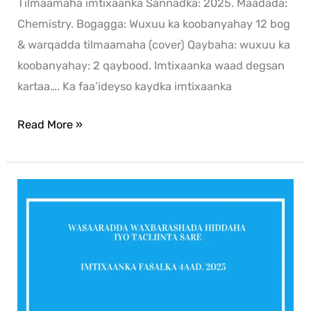
Tilmaamaha imtixaanka Sannadka: 2025. Maadada:
Chemistry. Bogagga: Wuxuu ka koobanyahay 12 bog
& warqadda tilmaamaha (cover) Qaybaha: wuxuu ka
koobanyahay: 2 qaybood. Imtixaanka waad degsan
kartaa…. Ka faa’ideyso kaydka imtixaanka
Read More »
Biology
2025