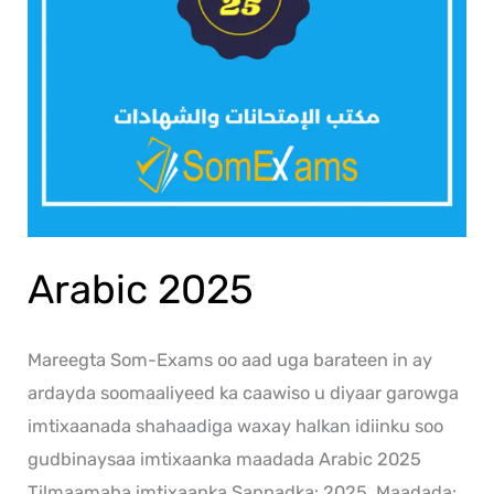
Arabic 2025
Mareegta Som-Exams oo aad uga barateen in ay
ardayda soomaaliyeed ka caawiso u diyaar garowga
imtixaanada shahaadiga waxay halkan idiinku soo
gudbinaysaa imtixaanka maadada Arabic 2025
Tilmaamaha imtixaanka Sannadka: 2025. Maadada: