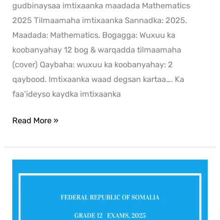
gudbinaysaa imtixaanka maadada Mathematics
2025 Tilmaamaha imtixaanka Sannadka: 2025.
Maadada: Mathematics. Bogagga: Wuxuu ka
koobanyahay 12 bog & warqadda tilmaamaha
(cover) Qaybaha: wuxuu ka koobanyahay: 2
qaybood. Imtixaanka waad degsan kartaa…. Ka
faa’ideyso kaydka imtixaanka
Read More »
ICT
2025