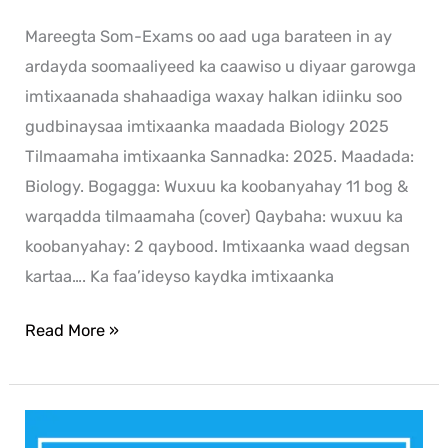
Mareegta Som-Exams oo aad uga barateen in ay
ardayda soomaaliyeed ka caawiso u diyaar garowga
imtixaanada shahaadiga waxay halkan idiinku soo
gudbinaysaa imtixaanka maadada Biology 2025
Tilmaamaha imtixaanka Sannadka: 2025. Maadada:
Biology. Bogagga: Wuxuu ka koobanyahay 11 bog &
warqadda tilmaamaha (cover) Qaybaha: wuxuu ka
koobanyahay: 2 qaybood. Imtixaanka waad degsan
kartaa…. Ka faa’ideyso kaydka imtixaanka
Read More »
Af-