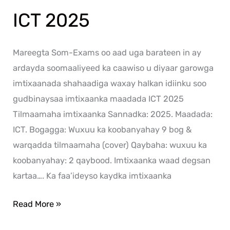
ICT 2025
Mareegta Som-Exams oo aad uga barateen in ay
ardayda soomaaliyeed ka caawiso u diyaar garowga
imtixaanada shahaadiga waxay halkan idiinku soo
gudbinaysaa imtixaanka maadada ICT 2025
Tilmaamaha imtixaanka Sannadka: 2025. Maadada:
ICT. Bogagga: Wuxuu ka koobanyahay 9 bog &
warqadda tilmaamaha (cover) Qaybaha: wuxuu ka
koobanyahay: 2 qaybood. Imtixaanka waad degsan
kartaa…. Ka faa’ideyso kaydka imtixaanka
Read More »