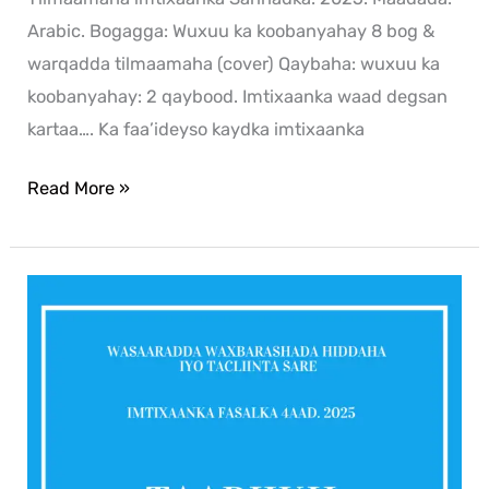
Arabic. Bogagga: Wuxuu ka koobanyahay 8 bog &
warqadda tilmaamaha (cover) Qaybaha: wuxuu ka
koobanyahay: 2 qaybood. Imtixaanka waad degsan
kartaa…. Ka faa’ideyso kaydka imtixaanka
Read More »
History
2025