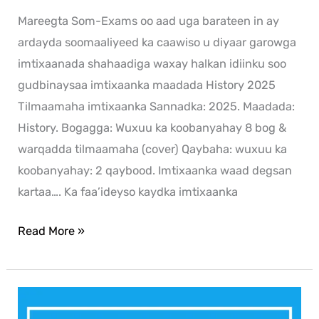
Mareegta Som-Exams oo aad uga barateen in ay
ardayda soomaaliyeed ka caawiso u diyaar garowga
imtixaanada shahaadiga waxay halkan idiinku soo
gudbinaysaa imtixaanka maadada History 2025
Tilmaamaha imtixaanka Sannadka: 2025. Maadada:
History. Bogagga: Wuxuu ka koobanyahay 8 bog &
warqadda tilmaamaha (cover) Qaybaha: wuxuu ka
koobanyahay: 2 qaybood. Imtixaanka waad degsan
kartaa…. Ka faa’ideyso kaydka imtixaanka
Read More »
English
2025