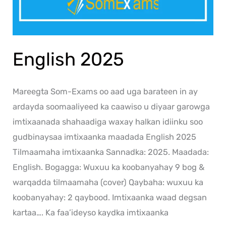
English 2025
Mareegta Som-Exams oo aad uga barateen in ay
ardayda soomaaliyeed ka caawiso u diyaar garowga
imtixaanada shahaadiga waxay halkan idiinku soo
gudbinaysaa imtixaanka maadada English 2025
Tilmaamaha imtixaanka Sannadka: 2025. Maadada:
English. Bogagga: Wuxuu ka koobanyahay 9 bog &
warqadda tilmaamaha (cover) Qaybaha: wuxuu ka
koobanyahay: 2 qaybood. Imtixaanka waad degsan
kartaa…. Ka faa’ideyso kaydka imtixaanka