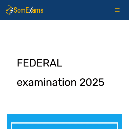
Skip
to
content
FEDERAL
examination 2025
Islamic
2025