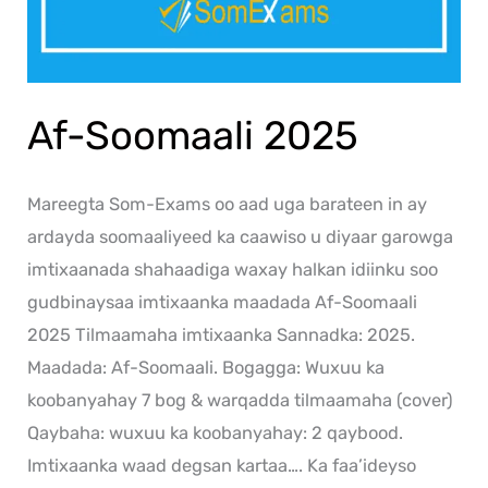
Af-Soomaali 2025
Mareegta Som-Exams oo aad uga barateen in ay
ardayda soomaaliyeed ka caawiso u diyaar garowga
imtixaanada shahaadiga waxay halkan idiinku soo
gudbinaysaa imtixaanka maadada Af-Soomaali
2025 Tilmaamaha imtixaanka Sannadka: 2025.
Maadada: Af-Soomaali. Bogagga: Wuxuu ka
koobanyahay 7 bog & warqadda tilmaamaha (cover)
Qaybaha: wuxuu ka koobanyahay: 2 qaybood.
Imtixaanka waad degsan kartaa…. Ka faa’ideyso