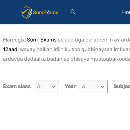
Federal exams
Skip
Search
Ho
to
content
Mareegta
Som-Exams
oo aad uga barateen in ay ar
12aad
, waxay halkan idiin ku soo gudbinaysaa imti
ardayda dedaalka badan ee dhisaya mustaqbalkooda
Exam class
Year
Subje