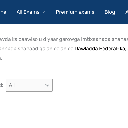
me
All Exams
Premium exams
Blog
dayda ka caawiso u diyaar garowga imtixaanada shahaa
xaannada shahaadiga ah ee ah ee
Dawladda Federal-ka
,
.
ct