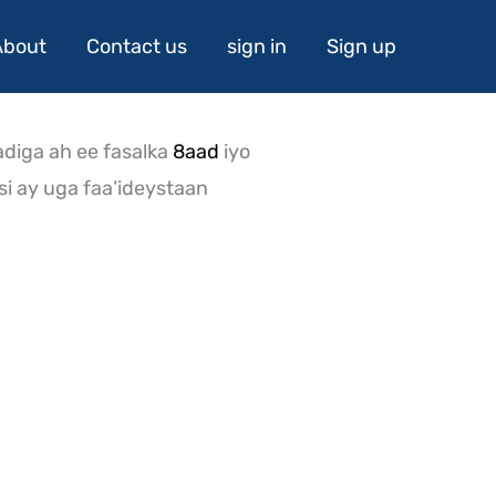
About
Contact us
sign in
Sign up
diga ah ee fasalka
8aad
iyo
 si ay uga faa’ideystaan